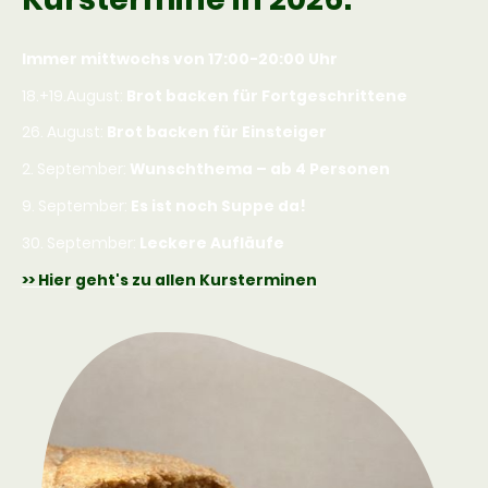
Immer mittwochs von 17:00-20:00 Uhr
18.+19.August:
Brot backen für Fortgeschrittene
26. August:
Brot backen für Einsteiger
2. September:
Wunschthema – ab 4 Personen
9. September:
Es ist noch Suppe da!
30. September:
Leckere Aufläufe
>> Hier geht's zu allen Kursterminen