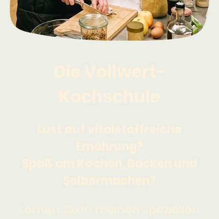
Die Vollwert-
Kochschule
Lust auf vitalstoffreiche
Ernährung?
Spaß am Kochen, Backen und
Selbermachen?
Lernen Sie in meinen speziellen